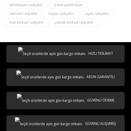
alüminyum radyatör
panel petek fiyatı
antrasit radyatör
beyaz radyatör
siyah radyatör
mat eloksal radyatör
parlak eloksal radyatör
destek@aeontasarimradyator.com
02163040450
HIZLI TESLİMAT
AEON GARANTİLİ
GÜVENLİ ÖDEME
AKS
GÜVENLİ ALIŞVERİŞ