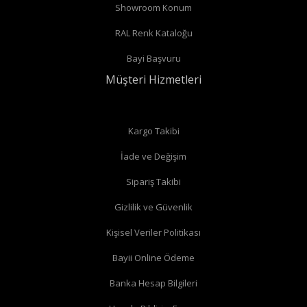
Showroom Konum
bağlantıları var ise
köşe vana
alabilirsiniz.
Radyatör borularınız duvardan çıkıyor ve radyatörün alt
RAL Renk Kataloğu
bağlantıları var ise
köşe vana
alabilirsiniz.
Bayi Başvuru
Radyatör borularınız duvardan çıkıyor ve radyatörün arka
Müşteri Hizmetleri
bağlantıları var ise
düz vana
alabilirsiniz.
Düz radyatör vanalarında
Kargo Takibi
İade ve Değişim
Sipariş Takibi
Köşe radyatör vanaları
Gizlilik ve Güvenlik
Kişisel Veriler Politikası
Bayii Online Ödeme
Banka Hesap Bilgileri