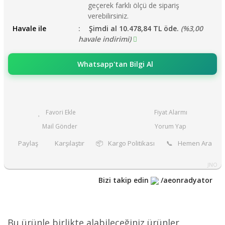
geçerek farklı ölçü de sipariş
verebilirsiniz.
Havale ile
Şimdi al 10.478,84 TL öde.
(%3,00
havale indirimi)
Whatsapp'tan Bilgi Al
Fiyat Alarmı
Mail Gönder
Yorum Yap
Paylaş
Karşılaştır
📦
Kargo Politikası
📞
Hemen Ara
JNO
Bizi takip edin
/aeonradyator
Bu ürünle birlikte alabileceğiniz ürünler