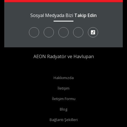
Sosyal Medyada Bizi
Takip Edin
AEON Radyatör ve Havlupan
Hakkımızda
Radyatör borularınız yerden çıkıyor ve radyatörünüzün yan
İletişim
bağlantıları var ise
köşe vana
alabilirsiniz.
İletişim Formu
Radyatör borularınız yerden çıkıyor ve radyatörünüzün alt
Blog
bağlantıları var ise
düz vana
alabilirsiniz.
Bağlantı Şekilleri
Radyatör borularınız duvardan çıkıyor ve radyatörün yan