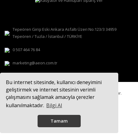
Tepeören Girişi Eski Ankara Asfaltı Üzeri No:123/3 34959
Tepeören / Tuzla / İstanbul / TÜRKİYE
0 507 464 76 84
marketing@aeon.com.tr
Bu internet sitesinde, kullanıcı deneyimini
geliştirmek ve internet sitesinin verimli
© 2021
AEON TASARIM RADYATÖR
Tüm hakları saklıdır.
çalışmasını sağlamak amacıyla çerezler
kullanılmaktadır.
Bilgi Al
Tamam