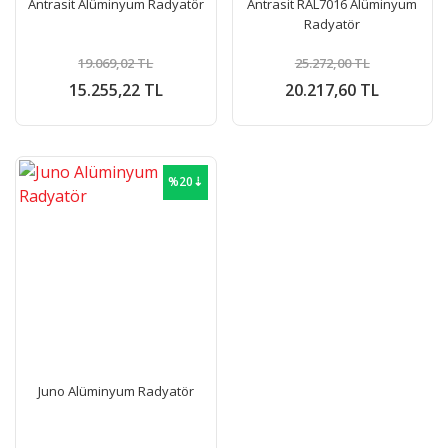
Antrasit Alüminyum Radyatör
Antrasit RAL7016 Alüminyum
Radyatör
19.069,02 TL
25.272,00 TL
15.255,22 TL
20.217,60 TL
%20⇣
Juno Alüminyum Radyatör