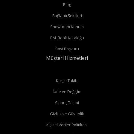
Radyatör borularınız duvardan çıkıyor ve radyatörün yan
Blog
bağlantıları var ise
köşe vana
alabilirsiniz.
Bağlantı Şekilleri
Radyatör borularınız duvardan çıkıyor ve radyatörün alt
Showroom Konum
bağlantıları var ise
köşe vana
alabilirsiniz.
RAL Renk Kataloğu
Radyatör borularınız duvardan çıkıyor ve radyatörün arka
Bayi Başvuru
bağlantıları var ise
düz vana
alabilirsiniz.
Müşteri Hizmetleri
Düz radyatör vanalarında
Kargo Takibi
İade ve Değişim
Köşe radyatör vanaları
Sipariş Takibi
Gizlilik ve Güvenlik
Kişisel Veriler Politikası