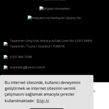
Tepeören Girişi Eski Ankara Asfaltı Üzeri No:123/3 34959
Tepeören / Tuzla / İstanbul / TÜRKİYE
0 507 464 76 84
marketing@aeon.com.tr
Bu internet sitesinde, kullanıcı deneyimini
geliştirmek ve internet sitesinin verimli
© 2021
AEON TASARIM RADYATÖR
Tüm hakları saklıdır.
çalışmasını sağlamak amacıyla çerezler
kullanılmaktadır.
Bilgi Al