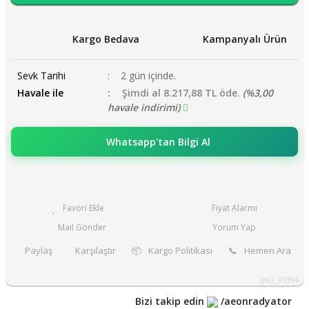
Kargo Bedava
Kampanyalı Ürün
Sevk Tarihi
2 gün içinde.
Havale ile
Şimdi al 8.217,88 TL öde.
(%3,00
havale indirimi)
Whatsapp'tan Bilgi Al
Fiyat Alarmı
Mail Gönder
Yorum Yap
Paylaş
Karşılaştır
📦
Kargo Politikası
📞
Hemen Ara
JNO_97394
Bizi takip edin
/aeonradyator