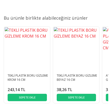
Bu ürünle birlikte alabileceğiniz ürünler
TEKLİ PLASTİK BORU GİZLEME
TEKLİ PLASTİK BORU GİZLEME
AY
KROM 16 CM
BEYAZ 16 CM
Gİ
243,14 TL
38,26 TL
35
SEPETE EKLE
SEPETE EKLE