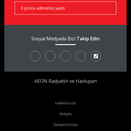
aks
Sosyal Medyada Bizi
Takip Edin
AEON Radyatör ve Havlupan
Radyatör borularınız yerden çıkıyor ve radyatörünüzün yan
Hakkımızda
bağlantıları var ise
köşe vana
alabilirsiniz.
İletişim
Radyatör borularınız yerden çıkıyor ve radyatörünüzün alt
İletişim Formu
bağlantıları var ise
düz vana
alabilirsiniz.