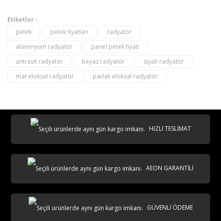
Etiketler :
petek
petek fiyatları
radyatör
alüminyum radyatör
panel petek fiyatı
antrasit radyatör
beyaz radyatör
siyah radyatör
mat eloksal radyatör
parlak eloksal radyatör
destek@aeontasarimradyator.com
02163040450
HIZLI TESLİMAT
AEON GARANTİLİ
AKS
GÜVENLİ ÖDEME