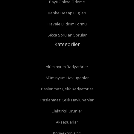
Bayii Online Ödeme
Banka Hesap Bilgileri
Havale Bildirim Formu
Sıkça Sorulan Sorular
Kategoriler
Alüminyum Radyatörler
Alüminyum Havlupanlar
Paslanmaz Çelik Radyatörler
Paslanmaz Çelik Havlupanlar
düz radyatör vanası
köşe radyatör vanası
Elektirkili Ürünler
Aksesuarlar
Konvektör Isıtıcı