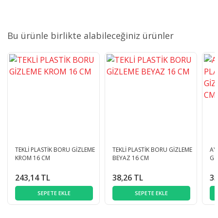
Bu ürünle birlikte alabileceğiniz ürünler
TEKLİ PLASTİK BORU GİZLEME
TEKLİ PLASTİK BORU GİZLEME
AY
KROM 16 CM
BEYAZ 16 CM
Gİ
243,14 TL
38,26 TL
35
SEPETE EKLE
SEPETE EKLE