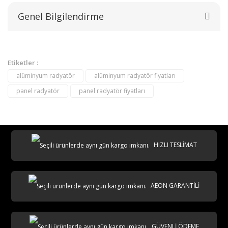
Genel Bilgilendirme
Yorum Yaz
Etiketler :
alüminyum radyatör
alüminyum radyatör fiyatları
panel radyatör
panel radyatör fiyatları
destek@aeontasarimradyator.com
HIZLI TESLİMAT
02163040450
AEON GARANTİLİ
GÜVENLİ ÖDEME