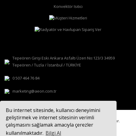
köşe radyatör vanası
Konvektör Isıtıcı
Tepeören Girişi Eski Ankara Asfaltı Üzeri No:123/3 34959
Tepeören / Tuzla / İstanbul / TÜRKİYE
0 507 464 76 84
marketing@aeon.com.tr
Bu internet sitesinde, kullanıcı deneyimini
geliştirmek ve internet sitesinin verimli
© 2021
AEON TASARIM RADYATÖR
Tüm hakları saklıdır.
çalışmasını sağlamak amacıyla çerezler
kullanılmaktadır.
Bilgi Al