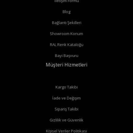
İletişim Formu
bağlantıları var ise
köşe vana
alabilirsiniz.
Radyatör borularınız yerden çıkıyor ve radyatörünüzün alt
Blog
bağlantıları var ise
düz vana
alabilirsiniz.
Bağlantı Şekilleri
Radyatör borularınız duvardan çıkıyor ve radyatörün yan
Showroom Konum
bağlantıları var ise
köşe vana
alabilirsiniz.
RAL Renk Kataloğu
Radyatör borularınız duvardan çıkıyor ve radyatörün alt
Bayi Başvuru
bağlantıları var ise
köşe vana
alabilirsiniz.
Müşteri Hizmetleri
Radyatör borularınız duvardan çıkıyor ve radyatörün arka
bağlantıları var ise
düz vana
alabilirsiniz.
Düz radyatör vanalarında
Kargo Takibi
İade ve Değişim
Sipariş Takibi
Gizlilik ve Güvenlik
Köşe radyatör vanaları
Kişisel Veriler Politikası