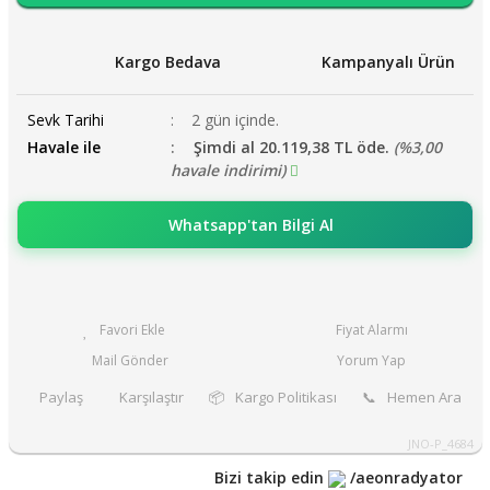
Kargo Bedava
Kampanyalı Ürün
Sevk Tarihi
2 gün içinde.
Havale ile
Şimdi al 20.119,38 TL öde.
(%3,00
havale indirimi)
Whatsapp'tan Bilgi Al
Fiyat Alarmı
Mail Gönder
Yorum Yap
Paylaş
Karşılaştır
📦
Kargo Politikası
📞
Hemen Ara
JNO-P_4684
Bizi takip edin
/aeonradyator