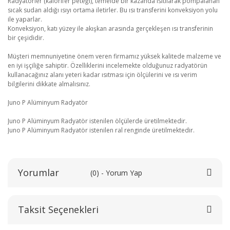
Radyatörler (kalorifer peteği), temelde bir kazanda ısıtılarak pompalanan
sıcak sudan aldığı ısıyı ortama iletirler. Bu ısı transferini konveksiyon yolu
ile yaparlar.
Konveksiyon, katı yüzey ile akışkan arasında gerçekleşen ısı transferinin
bir çeşididir.
Müşteri memnuniyetine önem veren firmamız yüksek kalitede malzeme ve
en iyi işçiliğe sahiptir. Özelliklerini incelemekte olduğunuz radyatörün
kullanacağınız alanı yeteri kadar ısıtması için ölçülerini ve ısı verim
bilgilerini dikkate almalısınız.
Juno P Alüminyum Radyatör
Juno P Alüminyum Radyatör istenilen ölçülerde üretilmektedir.
Juno P Alüminyum Radyatör istenilen ral renginde üretilmektedir.
Yorumlar
(0) - Yorum Yap
Taksit Seçenekleri
Bu ürüne ilk yorumu siz yapın!