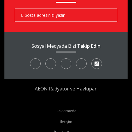
aks
aks
aks
Sosyal Medyada Bizi
Takip Edin
AEON Radyatör ve Havlupan
Hakkımızda
İletişim
Radyatör borularınız yerden çıkıyor ve radyatörünüzün yan