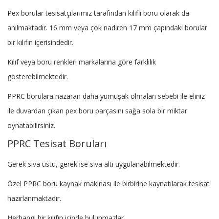
Pex borular tesisatçılarımız tarafından kılıflı boru olarak da
anılmaktadır. 16 mm veya çok nadiren 17 mm çapındaki borular
bir kılıfın içerisindedir.
Kılıf veya boru renkleri markalarına göre farklılık
gösterebilmektedir.
PPRC borulara nazaran daha yumuşak olmaları sebebi ile eliniz
ile duvardan çıkan pex boru parçasını sağa sola bir miktar
oynatabilirsiniz.
PPRC Tesisat Boruları
Gerek sıva üstü, gerek ise sıva altı uygulanabilmektedir.
Özel PPRC boru kaynak makinası ile birbirine kaynatılarak tesisat
hazırlanmaktadır.
Herhangi bir kılıfın içinde bulunmazlar.