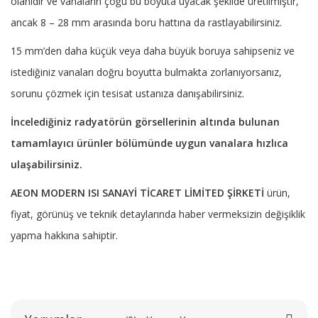
olanıdır ve vanaların çoğu bu boyuta uyacak şekilde üretilmiştir,
ancak 8 – 28 mm arasında boru hattına da rastlayabilirsiniz.
15 mm’den daha küçük veya daha büyük boruya sahipseniz ve
istediğiniz vanaları doğru boyutta bulmakta zorlanıyorsanız,
sorunu çözmek için tesisat ustanıza danışabilirsiniz.
İncelediğiniz radyatörün görsellerinin altında bulunan
tamamlayıcı ürünler bölümünde uygun vanalara hızlıca
ulaşabilirsiniz.
AEON MODERN ISI SANAYİ TİCARET LİMİTED ŞİRKETİ
ürün,
fiyat, görünüş ve teknik detaylarında haber vermeksizin değişiklik
yapma hakkına sahiptir.