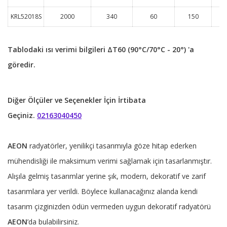
KRL52018S
2000
340
60
150
Tablodaki ısı verimi bilgileri ΔT60 (90°C/70°C - 20°) 'a
göredir.
Diğer Ölçüler ve Seçenekler İçin İrtibata
Geçiniz.
02163040450
AEON
radyatörler, yenilikçi tasarımıyla göze hitap ederken
mühendisliği ile maksimum verimi sağlamak için tasarlanmıştır.
Alışıla gelmiş tasarımlar yerine şık, modern, dekoratif ve zarif
tasarımlara yer verildi. Böylece kullanacağınız alanda kendi
tasarım çizginizden ödün vermeden uygun dekoratif radyatörü
AEON
’da bulabilirsiniz.