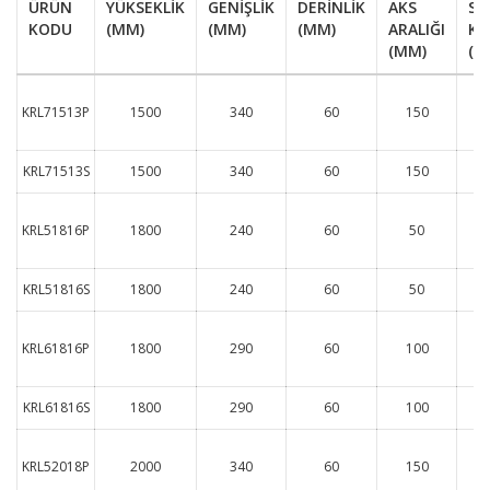
ÜRÜN
YÜKSEKLİK
GENİŞLİK
DERİNLİK
AKS
SU
KODU
(MM)
(MM)
(MM)
ARALIĞI
KA
(MM)
(LT
KRL71513P
1500
340
60
150
KRL71513S
1500
340
60
150
KRL51816P
1800
240
60
50
KRL51816S
1800
240
60
50
KRL61816P
1800
290
60
100
KRL61816S
1800
290
60
100
KRL52018P
2000
340
60
150