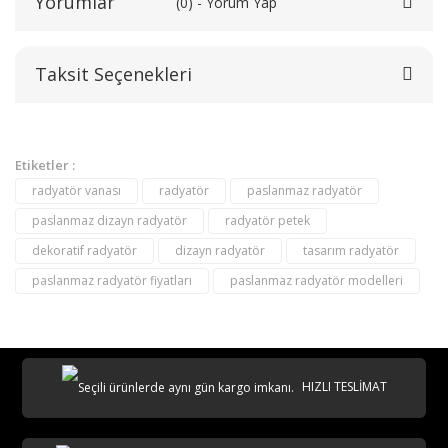
Yorumlar
(0) - Yorum Yap
Taksit Seçenekleri
Bu ürüne ilk yorumu siz yapın!
Yorum Yaz
Etiketler :
radyatör vanası
radyatör
paslanmaz radyatör
paslanmaz dizayn radyatör
radyatör petek
dekoratif radyatör
dizayn radyatör
tasarım radyatör
paslanmaz radyatör fiyatları
paslanmaz radyatör modelleri
HIZLI TESLİMAT