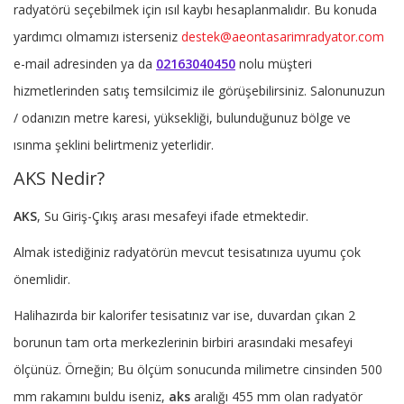
radyatörü seçebilmek için ısıl kaybı hesaplanmalıdır. Bu konuda
yardımcı olmamızı isterseniz
destek@aeontasarimradyator.com
e-mail adresinden ya da
02163040450
nolu müşteri
hizmetlerinden satış temsilcimiz ile görüşebilirsiniz. Salonunuzun
/ odanızın metre karesi, yüksekliği, bulunduğunuz bölge ve
ısınma şeklini belirtmeniz yeterlidir.
AKS Nedir?
AKS
, Su Giriş-Çıkış arası mesafeyi ifade etmektedir.
Almak istediğiniz radyatörün mevcut tesisatınıza uyumu çok
önemlidir.
Halihazırda bir kalorifer tesisatınız var ise, duvardan çıkan 2
borunun tam orta merkezlerinin birbiri arasındaki mesafeyi
ölçünüz. Örneğin; Bu ölçüm sonucunda milimetre cinsinden 500
mm rakamını buldu iseniz,
aks
aralığı 455 mm olan radyatör