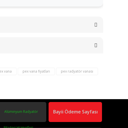
ex vana
pex vana fiyatları
pex radyatör vanası
Bayii Ödeme Sayfası