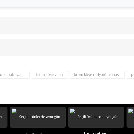
Bu ürüne ilk yorumu siz yapın!
Yorum Yaz
z kapaklı vana
krom köşe vana
krom köşe radyatör vanası
p