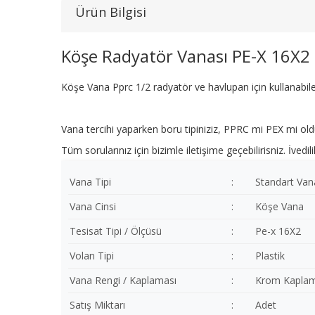
Ürün Bilgisi
Köşe Radyatör Vanası PE-X 16X2
Köşe Vana Pprc 1/2 radyatör ve havlupan için kullanabil
Vana tercihi yaparken boru tipiniziz, PPRC mi PEX mi old
Tüm sorularınız için bizimle iletişime geçebilirisniz. İved
Vana Tipi
:
Standart Van
Vana Cinsi
:
Köşe Vana
Tesisat Tipi / Ölçüsü
:
Pe-x 16X2
Volan Tipi
:
Plastik
Vana Rengi / Kaplaması
:
Krom Kapla
Satış Miktarı
:
Adet