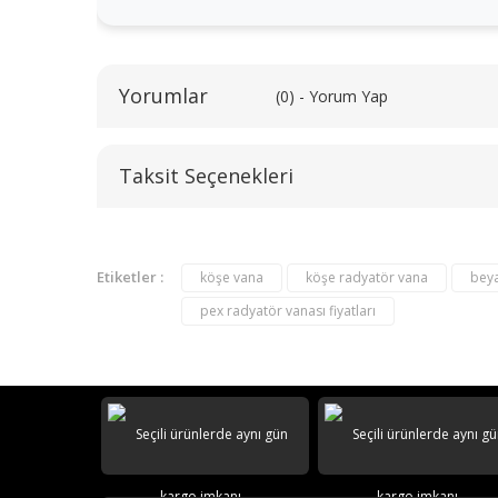
Yorumlar
(0) - Yorum Yap
Taksit Seçenekleri
Etiketler :
köşe vana
köşe radyatör vana
beya
pex radyatör vanası fiyatları