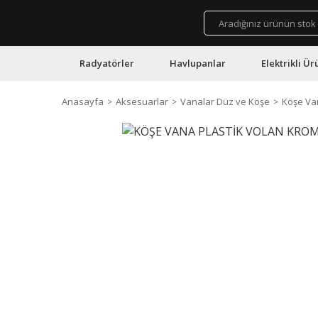
Radyatörler
Havlupanlar
Elektrikli Ür
Anasayfa
Aksesuarlar
Vanalar Düz ve Köşe
Köşe Va