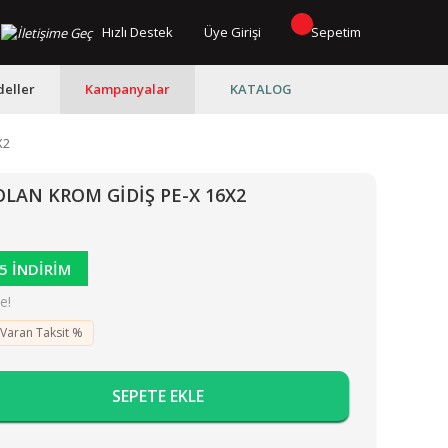
Hızlı Destek
Üye Girişi
Sepetim
eller
Kampanyalar
KATALOG
X2
OLAN KROM GİDİŞ PE-X 16X2
5 İNDİRİM
e!
 Varan Taksit %
SEPETE EKLE