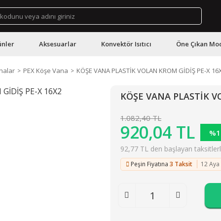
ünler
Aksesuarlar
Konvektör Isıtıcı
Öne Çıkan Mod
nalar
PEX Köşe Vana
KÖŞE VANA PLASTİK VOLAN KROM GİDİŞ PE-X 16
KÖŞE VANA PLASTİK V
1.082,40 TL
920,04 TL
%1
92,77 TL den başlayan taksitlerl
Peşin Fiyatına
3 Taksit
12 Aya