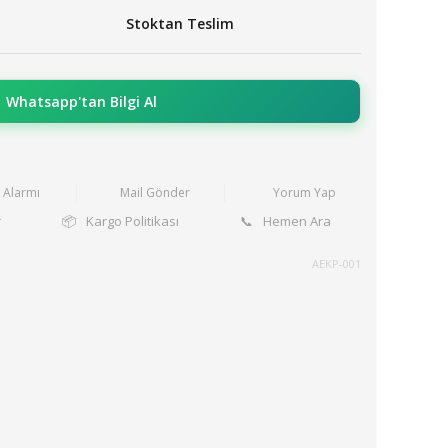
Stoktan Teslim
Whatsapp'tan Bilgi Al
t Alarmı
Mail Gönder
Yorum Yap
r
📦
Kargo Politikası
📞
Hemen Ara
AEKP-001