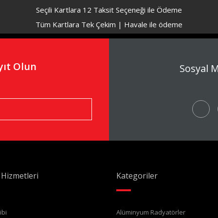
Seçili Kartlara 12 Taksit Seçeneği ile Ödeme
Tüm Kartlara Tek Çekim | Havale ile ödeme
GÜVENLİ ÖDEME
GÜVENLİ ALIŞVERİŞ
yıt Olun
Sosyal 
 Hizmetleri
Kategoriler
ibi
Alüminyum Radyatörler