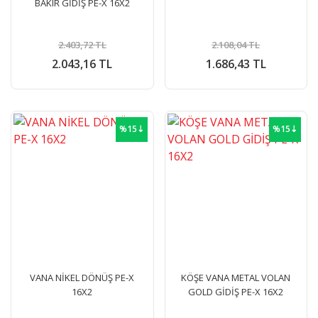
BAKIR GİDİŞ PE-X 16X2
2.403,72 TL
2.108,04 TL
2.043,16 TL
1.686,43 TL
%15⇣
%15⇣
VANA NİKEL DÖNÜŞ PE-X
KÖŞE VANA METAL VOLAN
16X2
GOLD GİDİŞ PE-X 16X2