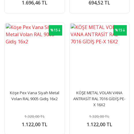
1.696,46 TL
694,52 TL
%15⇣
%15⇣
Köşe Pex Vana Siyah Metal
KÖŞE METAL VOLAN VANA
Volan RAL 9005 Gidiş 16x2
ANTRASİT RAL 7016 GİDİŞ PE-
X 16X2
1.320,00 TL
1.320,00 TL
1.122,00 TL
1.122,00 TL