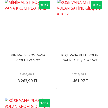
%15⇣
%15⇣
MİNİMALİST KÖŞE VANA
KÖŞE VANA METAL VOLAN
KROM PE-X 16X2
SATİNE GİDİŞ PE-X 16X2
3.839,88 TL
1.719,96 TL
3.263,90 TL
1.461,97 TL
%15⇣