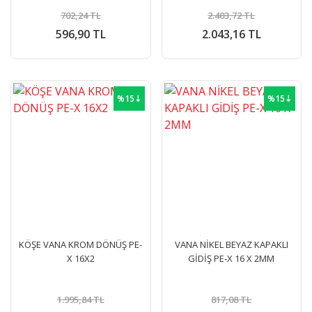
702,24 TL
2.403,72 TL
596,90 TL
2.043,16 TL
%15⇣
%15⇣
KÖŞE VANA KROM DÖNÜŞ PE-
VANA NİKEL BEYAZ KAPAKLI
X 16X2
GİDİŞ PE-X 16 X 2MM
1.995,84 TL
817,08 TL