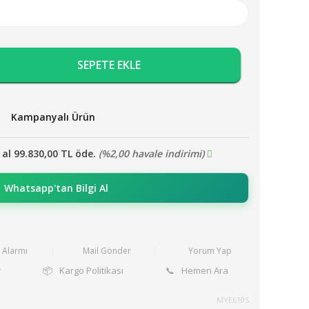
SEPETE EKLE
Kampanyalı Ürün
 al 99.830,00 TL öde.
(%2,00 havale indirimi)
Whatsapp'tan Bilgi Al
t Alarmı
Mail Gönder
Yorum Yap
r
📦
Kargo Politikası
📞
Hemen Ara
MYE610S