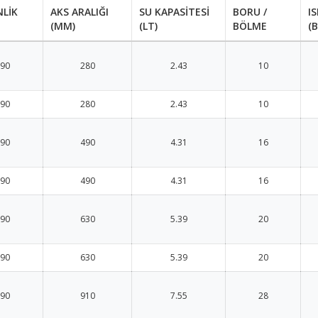
NLİK
AKS ARALIĞI
SU KAPASİTESİ
BORU /
I
(MM)
(LT)
BÖLME
(
90
280
2.43
10
90
280
2.43
10
90
490
4.31
16
90
490
4.31
16
90
630
5.39
20
90
630
5.39
20
90
910
7.55
28