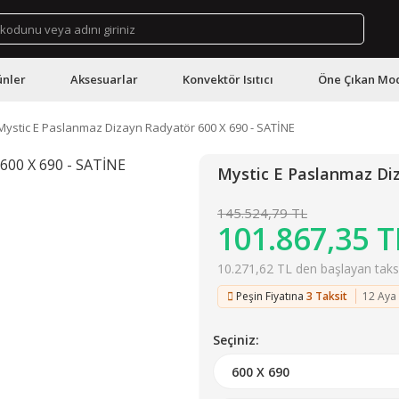
ünler
Aksesuarlar
Konvektör Isıtıcı
Öne Çıkan Mod
Mystic E Paslanmaz Dizayn Radyatör 600 X 690 - SATİNE
Mystic E Paslanmaz Di
145.524,79 TL
101.867,35 T
10.271,62 TL den başlayan taksit
Peşin Fiyatına
3 Taksit
12 Aya
Seçiniz: