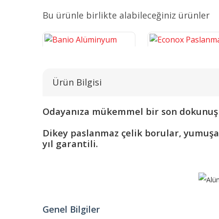
Bu ürünle birlikte alabileceğiniz ürünler
Ürün Bilgisi
Odayanıza mükemmel bir son dokunuş 
Banio Alüminyum Havlupan
Econox Paslanmaz Diz
Dikey paslanmaz çelik borular, yumuşak e
Havlupan
yıl garantili.
5.625,94 TL
18.160,97 TL
SEPETE EKLE
SEPETE EKLE
Genel Bilgiler