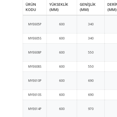
ÜRÜN
YÜKSEKLİK
GENİŞLİK
DERİ
KODU
(MM)
(MM)
(MM)
MYE605P
600
340
MYE605S
600
340
MYE608P
600
550
MYE608S
600
550
MYE610P
600
690
MYE610S
600
690
MYE614P
600
970