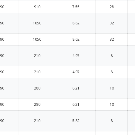
90
910
7.55
28
90
1050
8.62
32
90
1050
8.62
32
90
210
4.97
8
90
210
4.97
8
90
280
6.21
10
90
280
6.21
10
90
210
5.82
8