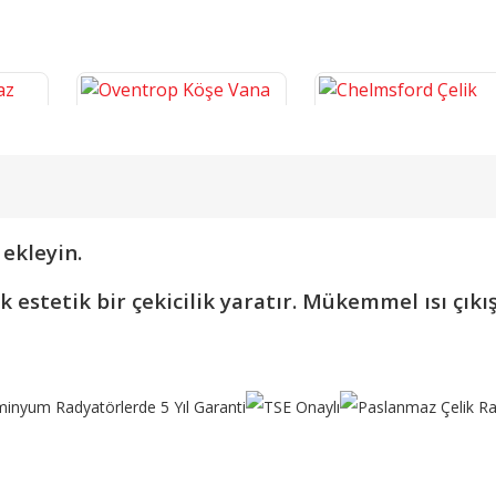
ekleyin.
ayn
Oventrop Köşe Vana
Chelmsford Çelik Dizayn
stetik bir çekicilik yaratır. Mükemmel ısı çıkışı 
Termostatik PPRC 1/2'' Vana
Havlupan
2.238,84 TL
7.661,16 TL
SEPETE EKLE
SEPETE EKLE