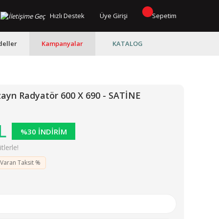
Hızlı Destek
Üye Girişi
Sepetim
eller
Kampanyalar
KATALOG
zayn Radyatör 600 X 690 - SATİNE
L
%30 İNDİRİM
lerle!
 Varan Taksit %