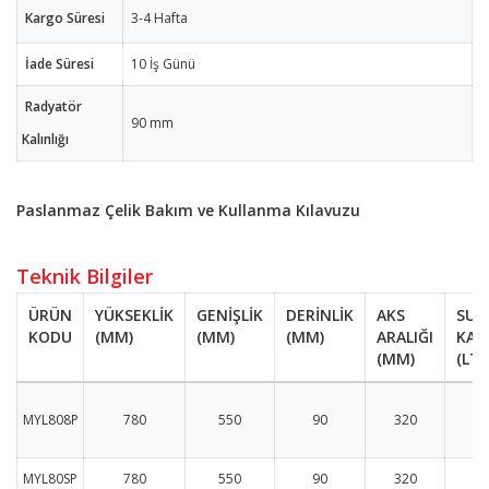
Kargo Süresi
3-4 Hafta
İade Süresi
10 İş Günü
Radyatör
90 mm
Kalınlığı
Paslanmaz Çelik Bakım ve Kullanma Kılavuzu
Teknik Bilgiler
ÜRÜN
YÜKSEKLİK
GENİŞLİK
DERİNLİK
AKS
SU
KODU
(MM)
(MM)
(MM)
ARALIĞI
KAP
(MM)
(LT)
MYL808P
780
550
90
320
MYL80SP
780
550
90
320