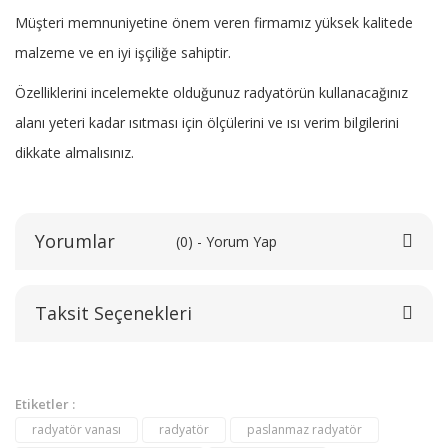
Müşteri memnuniyetine önem veren firmamız yüksek kalitede
malzeme ve en iyi işçiliğe sahiptir.
Özelliklerini incelemekte olduğunuz radyatörün kullanacağınız
alanı yeteri kadar ısıtması için ölçülerini ve ısı verim bilgilerini
dikkate almalısınız.
Yorumlar
(0) - Yorum Yap
Taksit Seçenekleri
Bu ürüne ilk yorumu siz yapın!
Yorum Yaz
Etiketler :
radyatör vanası
radyatör
paslanmaz radyatör