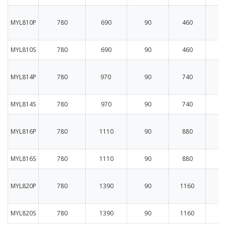
MYL810P
780
690
90
460
MYL810S
780
690
90
460
MYL814P
780
970
90
740
MYL814S
780
970
90
740
MYL816P
780
1110
90
880
MYL816S
780
1110
90
880
MYL820P
780
1390
90
1160
1
MYL820S
780
1390
90
1160
1