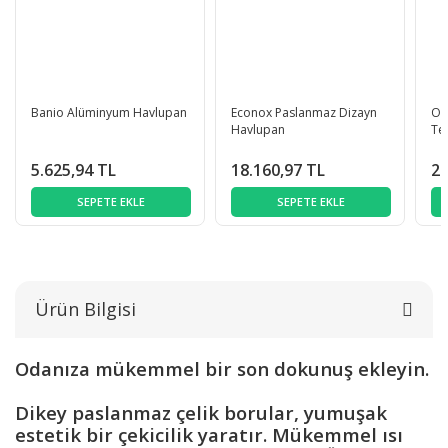
Banio Alüminyum Havlupan
Econox Paslanmaz Dizayn
Ov
Havlupan
Te
5.625,94 TL
18.160,97 TL
2.
SEPETE EKLE
SEPETE EKLE
Ürün Bilgisi
Odanıza mükemmel bir son dokunuş ekleyin.
Dikey paslanmaz çelik borular, yumuşak
estetik bir çekicilik yaratır. Mükemmel ısı