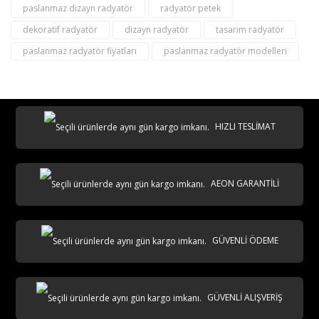
paslanmaz dizayn radyatör
radyatör petek
dekoratif radyatör
dizayn radyatör
tasarım radyatör
paslanmaz radyatör fiyatları
paslanmaz radyatör modelleri
HIZLI TESLİMAT
AEON GARANTİLİ
GÜVENLİ ÖDEME
GÜVENLİ ALIŞVERİŞ