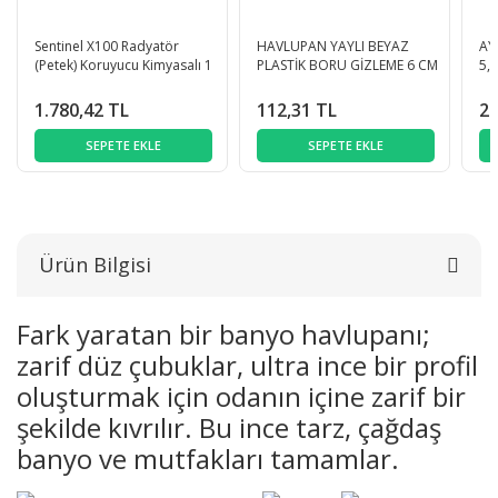
Sentinel X100 Radyatör
HAVLUPAN YAYLI BEYAZ
AY
(Petek) Koruyucu Kimyasalı 1
PLASTİK BORU GİZLEME 6 CM
5,
Litre
1.780,42 TL
112,31 TL
29
SEPETE EKLE
SEPETE EKLE
Ürün Bilgisi
Fark yaratan bir banyo havlupanı;
zarif düz çubuklar, ultra ince bir profil
oluşturmak için odanın içine zarif bir
şekilde kıvrılır. Bu ince tarz, çağdaş
banyo ve mutfakları tamamlar.