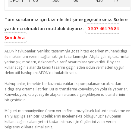
5PO11
1106
500
60
430
17
23
Tüm sorularınız için bizimle iletişime geçebilirsiniz. Sizlere
yardımcı olmaktan mutluluk duyarız.
0 507 464 76 84
Şimdi Ara
AEON havlupanlar, yenilikçi tasarımıyla göze hitap ederken mühendisliği
ile maksimum verimi sağlamak için tasarlanmıştır. Alışıla gelmiş tasarımlar
yerine şık, modern, dekoratif ve zarif tasarımlara yer verildi. Böylece
kullanacağınız alanda kendi tasarım çizginizden ödün vermeden uygun
dekoratif havlupanı AEON’da bulabilirsiniz.
Halvupanlar, temelde bir kazanda ısıtılarak pompalanan sıcak sudan
aldığı ısıyı ortama iletirler. Bu ısı transferini konveksiyon yolu ile yaparlar.
Konveksiyon, katı yüzey ile akışkan arasında gerçekleşen ısı transferinin
bir çeşididir.
Müşteri memnuniyetine önem veren firmamız yüksek kalitede malzeme ve
en iyi işçiliğe sahiptir. Özelliklerini incelemekte olduğunuz havlupanın
kullanacağınız alanı yeteri kadar ısıtması için ölçülerini ve ısı verim
bilgilerini dikkate almalısınız.