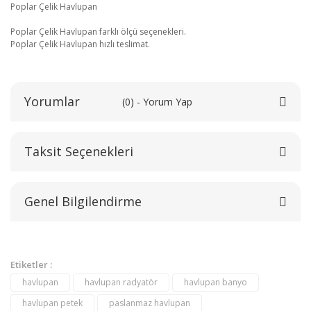
Poplar Çelik Havlupan
Poplar Çelik Havlupan farklı ölçü seçenekleri.
Poplar Çelik Havlupan hızlı teslimat.
Yorumlar
(0) - Yorum Yap
Taksit Seçenekleri
Bu ürüne ilk yorumu siz yapın!
Genel Bilgilendirme
Yorum Yaz
Etiketler :
havlupan
havlupan radyatör
havlupan banyo
havlupan petek
paslanmaz havlupan