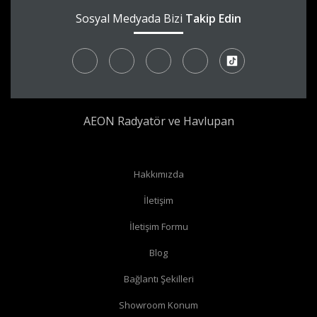
Sosyal Medyada Bizi
Takip Edin
AEON Radyatör ve Havlupan
Radyatör borularınız yerden çıkıyor ve radyatörünüzün yan
Hakkımızda
bağlantıları var ise
köşe vana
alabilirsiniz.
İletişim
Radyatör borularınız yerden çıkıyor ve radyatörünüzün alt
İletişim Formu
bağlantıları var ise
düz vana
alabilirsiniz.
Radyatör borularınız duvardan çıkıyor ve radyatörün yan
Blog
bağlantıları var ise
köşe vana
alabilirsiniz.
Bağlantı Şekilleri
Radyatör borularınız duvardan çıkıyor ve radyatörün alt
Showroom Konum
bağlantıları var ise
köşe vana
alabilirsiniz.