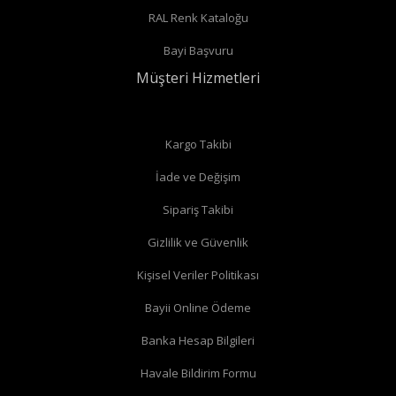
RAL Renk Kataloğu
Radyatör borularınız duvardan çıkıyor ve radyatörün arka
Bayi Başvuru
bağlantıları var ise
düz vana
alabilirsiniz.
Müşteri Hizmetleri
Düz radyatör vanalarında
Kargo Takibi
İade ve Değişim
Köşe radyatör vanaları
Sipariş Takibi
Gizlilik ve Güvenlik
Kişisel Veriler Politikası
Bayii Online Ödeme
Banka Hesap Bilgileri
Havale Bildirim Formu