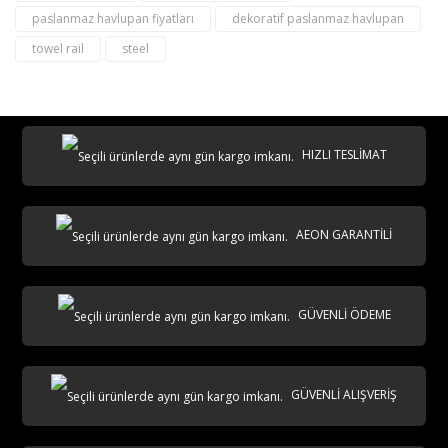
paslanmaz havlupan fiyatları
dekoratif paslanmaz havlupan
towel rail
steel
destek@aeontasarimradyator.com
02163040450
HIZLI TESLİMAT
AEON GARANTİLİ
AKS
GÜVENLİ ÖDEME
GÜVENLİ ALIŞVERİŞ