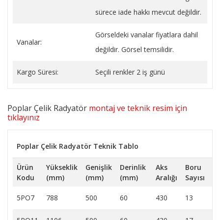
sürece iade hakkı mevcut değildir.
Görseldeki vanalar fiyatlara dahil
Vanalar:
değildir. Görsel temsilidir.
Kargo Süresi:
Seçili renkler 2 iş günü
Poplar Çelik Radyatör
montaj ve teknik resim için
tıklayınız
Poplar Çelik Radyatör Teknik Tablo
Ürün
Yükseklik
Genişlik
Derinlik
Aks
Boru
Is
Kodu
(mm)
(mm)
(mm)
Aralığı
Sayısı
(b
5PO7
788
500
60
430
13
17