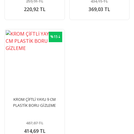
259,91 TL
434,15 TL
220,92 TL
369,03 TL
%15⇣
KROM ÇİFTLİ YAYLI 9 CM
PLASTİK BORU GİZLEME
487,87 TL
414,69 TL