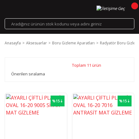
Anasayfa
Aksesuarlar
Boru Gizleme Aparatları
Radyatör Boru Gizlem
Toplam 11 ürün
%15⇣
%15⇣