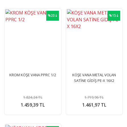
%20⇣
%15⇣
KROM KÖŞE VANA PPRC 1/2
KÖŞE VANA METAL VOLAN
SATİNE GİDİŞ PE-X 16X2
1.824,24 TL
1.719,96 TL
1.459,39 TL
1.461,97 TL