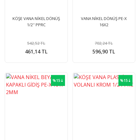
KÖŞE VANA NİKEL DÖNÜŞ
VANA NİKEL DÖNÜŞ PE-X
1/2'' PPRC
16X2
542,52 TL
702,24 TL
461,14 TL
596,90 TL
%15⇣
%15⇣