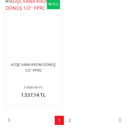
%15⇣
KÖŞE VANA KROM DÖNÜŞ
1/2'' PPRC
1.808,40 TL
1.537,14 TL
1
2