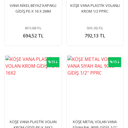
VANA NİKEL BEYAZ KAPAKLI
KÖŞE VANA PLASTİK VOLANLI
GİDİŞ PE-X 16 X 2MM
KROM 1/2 PPRC
817,08 TL
931,92 TL
694,52 TL
792,13 TL
%15⇣
%15⇣
KÖŞE VANA PLASTİK VOLAN
KÖŞE METAL VOLAN VANA
KROM GİDİŞ PE-X 16X2
SİYAH RAL 9005 GİDİŞ 1/2''