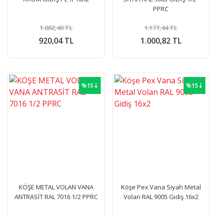
PPRC
1.082,40 TL
1.177,44 TL
920,04 TL
1.000,82 TL
%15⇣
%15⇣
KÖŞE METAL VOLAN VANA
Köşe Pex Vana Siyah Metal
ANTRASİT RAL 7016 1/2 PPRC
Volan RAL 9005 Gidiş 16x2