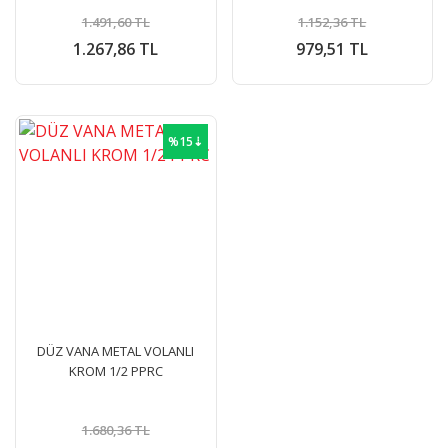
1.491,60 TL
1.152,36 TL
1.267,86 TL
979,51 TL
%15⇣
DÜZ VANA METAL VOLANLI
KROM 1/2 PPRC
1.680,36 TL