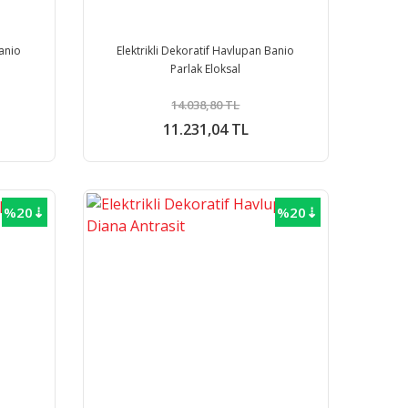
Banio
Elektrikli Dekoratif Havlupan Banio
Parlak Eloksal
14.038,80 TL
11.231,04 TL
%20⇣
%20⇣