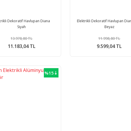
trikli Dekoratif Havlupan Diana
Elektrikli Dekoratif Havlupan Dian
Siyah
Beyaz
13.978,80 TL
11.998,80 TL
11.183,04 TL
9.599,04 TL
%15⇣