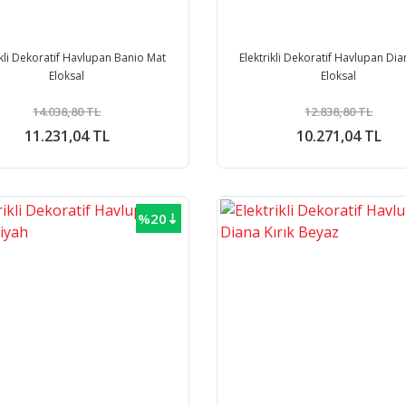
ikli Dekoratif Havlupan Banio Mat
Elektrikli Dekoratif Havlupan Di
Eloksal
Eloksal
14.038,80 TL
12.838,80 TL
11.231,04 TL
10.271,04 TL
%20⇣