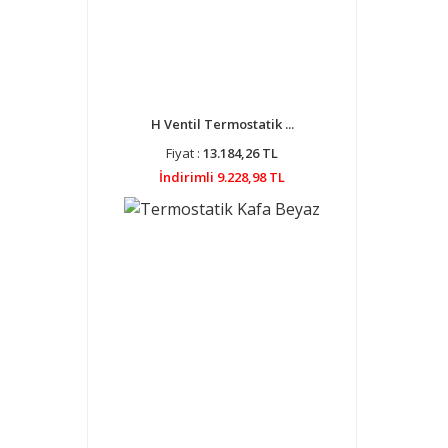
H Ventil Termostatik ...
Fiyat :
13.184,26 TL
İndirimli 9.228,98 TL