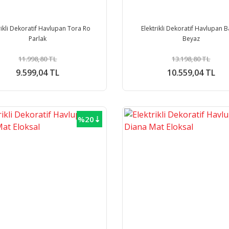
rikli Dekoratif Havlupan Tora Ro
Elektrikli Dekoratif Havlupan 
Parlak
Beyaz
11.998,80 TL
13.198,80 TL
9.599,04 TL
10.559,04 TL
%20⇣