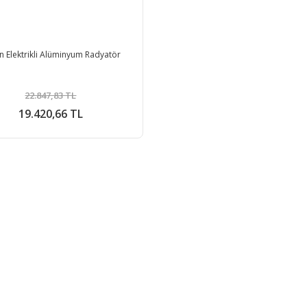
n Elektrikli Alüminyum Radyatör
22.847,83 TL
19.420,66 TL