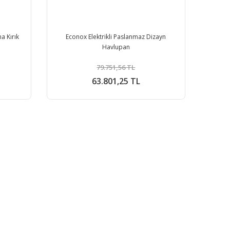
a Kırık
Econox Elektrikli Paslanmaz Dizayn
Havlupan
79.751,56 TL
63.801,25 TL