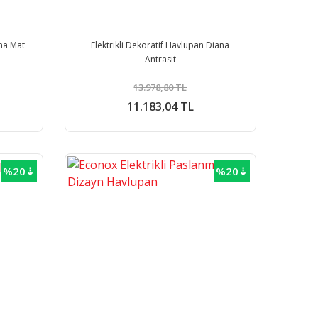
ana Mat
Elektrikli Dekoratif Havlupan Diana
Antrasit
13.978,80 TL
11.183,04 TL
%20⇣
%20⇣