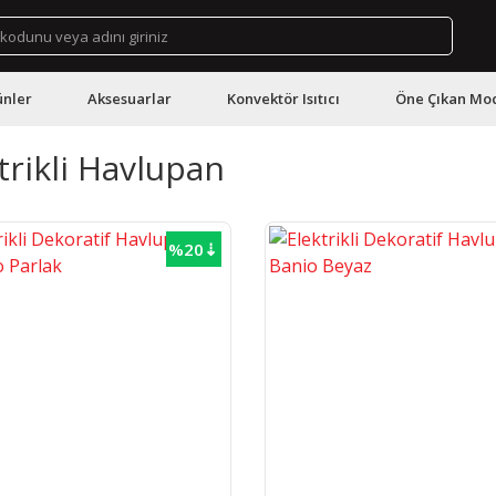
ünler
Aksesuarlar
Konvektör Isıtıcı
Öne Çıkan Mod
trikli Havlupan
%20⇣