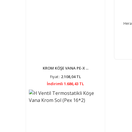
Hera
KROM KÖŞE VANA PE-X ...
Fiyat :
2.108,04 TL
İndirimli 1.686,43 TL