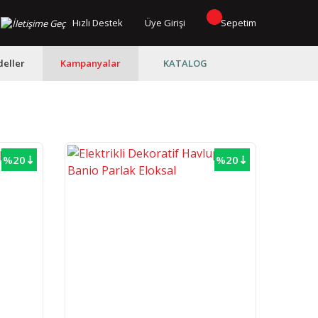
Hızlı Destek
Üye Girişi
Sepetim
eller
Kampanyalar
KATALOG
%20⇣
%20⇣